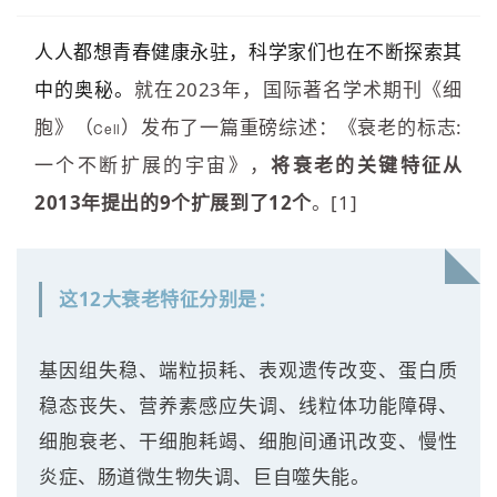
人人都想青春健康永驻，科学家们也在不断探索其
中的奥秘。
就在
2023
年，国际著名学术期刊《细
胞》（
）发布了一篇重磅综述：
《衰老的标志
:
Cell
一个不断扩展的宇宙》
，
将
衰老的关键特征
从
2013
年提出的
9
个扩展到了
12
个
。
[1]
这12大衰老特征分别是：
基因组失稳、端粒损耗、表观遗传改变、蛋白质
稳态丧失、营养素感应失调、线粒体功能障碍、
细胞衰老、干细胞耗竭、细胞间通讯改变、慢性
炎症、肠道微生物失调、巨自噬失能。