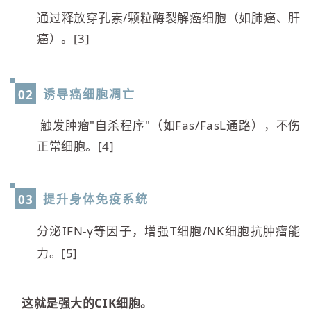
通过释放穿孔素/颗粒酶裂解癌细胞（如肺癌、肝
癌）。[3]
诱导癌细胞凋亡
02
触发肿瘤"自杀程序"（如Fas/FasL通路），不伤
正常细胞。[4]
提升身体免疫系统
03
分泌IFN-γ等因子，增强T细胞/NK细胞抗肿瘤能
力。[5]
这就是强大的CIK细胞。