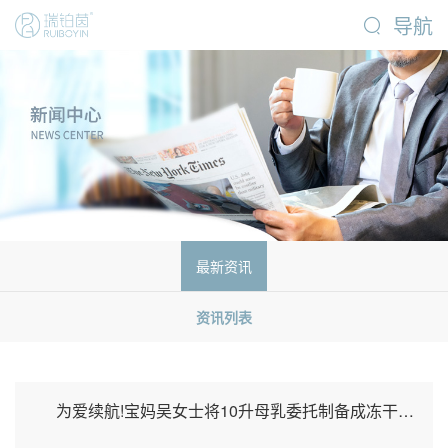
导航
最新资讯
资讯列表
为爱续航!宝妈吴女士将10升母乳委托制备成冻干粉，以备宝宝断奶不断母乳保护!