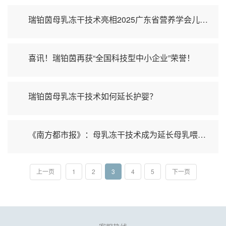
瑞铂茵母乳冻干技术亮相2025广东省营养学会儿童临床营养分会学术年会，领航技术引盛会聚焦！
喜讯！瑞铂茵再获“全国科技型中小企业”荣誉！
瑞铂茵母乳冻干技术如何延长护婴？
《南方都市报》：母乳冻干技术成为延长母乳喂养的新路径！
1
2
3
4
5
上一页
下一页